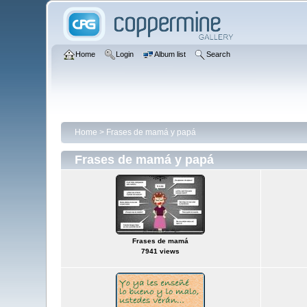
Home
Login
Album list
Search
Home
>
Frases de mamá y papá
Frases de mamá y papá
Frases de mamá
7941 views