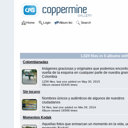
Home
Login
Album list
Search
1,624
files in
6
albums wit
Colombianadas
Imágenes graciosas y originales que podemos encontra
vuelta de la esquina en cualquier parte de nuestra gran
Colombia
1256 files, last one added on May 30, 2015
Album viewed 81645 times
Sin tocayo
Nombres únicos y auténticos de algunos de nuestros
ciudadanos
54 files, last one added on Mar 26, 2014
Album viewed 16568 times
Momentos Kodak
Aquellas fotos que enmarcan un momento en la vida, u