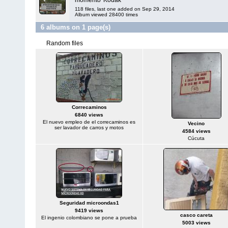
momento 'Kodak'
118 files, last one added on Sep 29, 2014
Album viewed 28400 times
6 albums on 1 page(s)
Random files
Correcaminos
6840 views
El nuevo empleo de el correcaminos es
Vecino
ser lavador de carros y motos
4584 views
Cúcuta
Seguridad microondas1
9419 views
casco careta
El ingenio colombiano se pone a prueba
5003 views