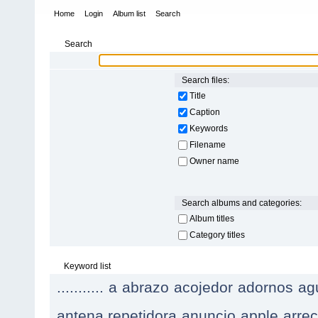
Home
Login
Album list
Search
Search
Search files:
Title
Caption
Keywords
Filename
Owner name
Search albums and categories:
Album titles
Category titles
Keyword list
...........
a
abrazo
acojedor
adornos
ag
antena.repetidora
anuncio
apple
arre