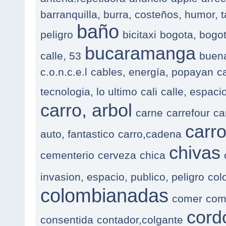
barranquilla, burra, costeños, humor, t
baño
peligro
bicitaxi
bogota, bogotá
bucaramanga
calle, 53
buen
c.o.n.c.e.l
cables, energía, popayan
c
tecnologia, lo ultimo
cali
calle, espaci
carro, arbol
carne
carrefour
ca
carr
auto, fantastico
carro,cadena
chivas
cementerio
cerveza
chica
invasion, espacio, publico, peligro
col
colombianadas
comer
com
cord
consentida
contador,colgante