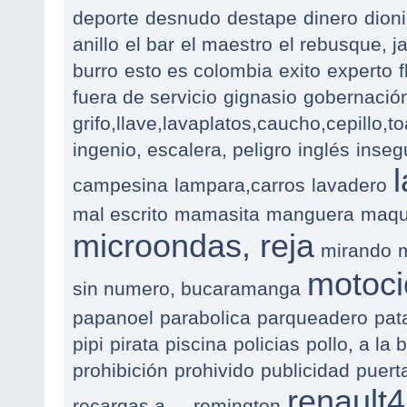
deporte
desnudo
destape
dinero
dioni
anillo
el bar
el maestro
el rebusque, j
burro
esto es colombia
exito
experto
f
fuera de servicio
gignasio
gobernación
grifo,llave,lavaplatos,caucho,cepillo,to
ingenio, escalera, peligro
inglés
inseg
campesina
lampara,carros
lavadero
mal escrito
mamasita
manguera
maqu
microondas, reja
mirando
motoci
sin numero, bucaramanga
papanoel
parabolica
parqueadero
pat
pipi
pirata
piscina
policias
pollo, a la 
prohibición
prohivido
publicidad
puert
renault4
recargas,a ...
remington